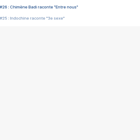
#26 : Chimène Badi raconte "Entre nous"
#25 : Indochine raconte "3e sexe"
#24 : Zaho raconte "C'est chelou"
#23 : Patrick Bruel raconte "Au café des délices"
#22 : Kyo raconte "Le chemin"
#21 : Nolwenn Leroy raconte "Cassé"
#20 : Patrick Hernandez raconte "Born to be alive"
#19 : Lorie raconte "Près de moi"
#18 : Michael Jones raconte "A nos actes manqués" (avec Jean-Jacque
#17 : Khaled raconte "Aïcha"
#16 : Corneille raconte "Parce qu'on vient de loin"
#15 : Indochine raconte "L'aventurier"