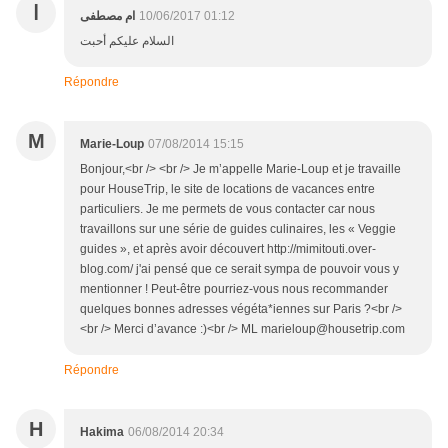
ا
ام مصطفى
10/06/2017 01:12
السلام عليكم أحبت
Répondre
M
Marie-Loup
07/08/2014 15:15
Bonjour,<br /> <br /> Je m’appelle Marie-Loup et je travaille
pour HouseTrip, le site de locations de vacances entre
particuliers. Je me permets de vous contacter car nous
travaillons sur une série de guides culinaires, les « Veggie
guides », et après avoir découvert http://mimitouti.over-
blog.com/ j'ai pensé que ce serait sympa de pouvoir vous y
mentionner ! Peut-être pourriez-vous nous recommander
quelques bonnes adresses végéta*iennes sur Paris ?<br />
<br /> Merci d’avance :)<br /> ML marieloup@housetrip.com
Répondre
H
Hakima
06/08/2014 20:34