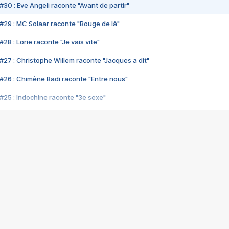
#30 : Eve Angeli raconte "Avant de partir"
#29 : MC Solaar raconte "Bouge de là"
28 : Lorie raconte "Je vais vite"
#27 : Christophe Willem raconte "Jacques a dit"
#26 : Chimène Badi raconte "Entre nous"
#25 : Indochine raconte "3e sexe"
#24 : Zaho raconte "C'est chelou"
#23 : Patrick Bruel raconte "Au café des délices"
#22 : Kyo raconte "Le chemin"
#21 : Nolwenn Leroy raconte "Cassé"
#20 : Patrick Hernandez raconte "Born to be alive"
#19 : Lorie raconte "Près de moi"
#18 : Michael Jones raconte "A nos actes manqués" (avec Jean-Jacque