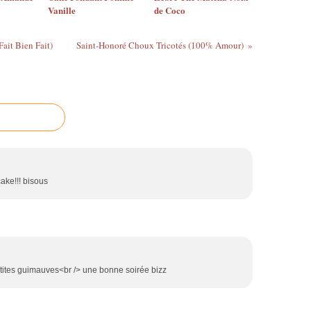
Vanille
de Coco
ait Bien Fait)
Saint-Honoré Choux Tricotés (100% Amour)
ake!!! bisous
petites guimauves<br /> une bonne soirée bizz