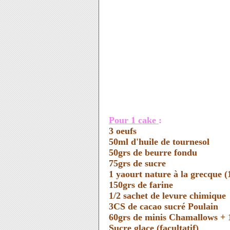
Pour 1 cake
:
3 oeufs
50ml d'huile de tournesol
50grs de beurre fondu
75grs de sucre
1
yaourt nature à la grecque (
150grs de farine
1/2 sachet de levure chimique
3CS de cacao sucré Poulain
60grs de minis Chamallows + 
Sucre glace (
facultatif)