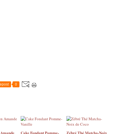
epost
0
n Amande
Cake Fondant Pomme-
Zébré Thé Matcha-Noix