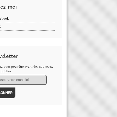
vez-moi
cebook
S
sletter
z-vous pour être averti des nouveaux
s publiés.