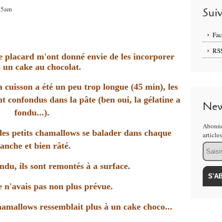
:45am
Sui
Fa
RS
 placard m'ont donné envie de les incorporer
 un cake au chocolat.
cuisson a été un peu trop longue (45 min), les
t confondus dans la pâte (ben oui, la gélatine a
New
fondu...).
Abonne
des petits chamallows se balader dans chaque
article
ranche et bien râté.
Email
ndu, ils sont remontés à a surface.
e n'avais pas non plus prévue.
mallows ressemblait plus à un cake choco...