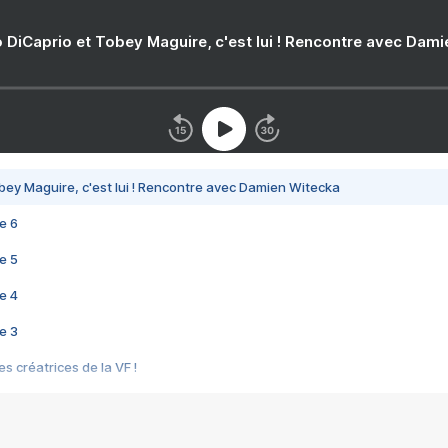
 DiCaprio et Tobey Maguire, c'est lui ! Rencontre avec Dam
bey Maguire, c'est lui ! Rencontre avec Damien Witecka
e 6
e 5
e 4
e 3
s créatrices de la VF !
e 2
e 1