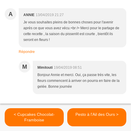
A
ANNIE
13/04/2019 21:27
Je vous souhaites pleins de bonnes choses pour l'avenir
après ce que vous avez vécu.<br /> Merci pour le partage de
cette recette , la saison du pissenlit est courte , bientôt ils
seront en fleurs !
Répondre
M
Mimitouti
19/04/2019 08:51
Bonjour Annie et merci. Oui, ça passe très vite, les
fleurs commencent à arriver on pourra en faire de la
gelée. Bonne journée
< Cupcakes Chocolat-
Pesto à l'Ail des Ours >
Framboise