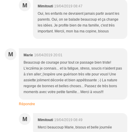
M
Mimitouti
19/04/2019 08:47
Oui, les enfants ne devraient jamais partir avant les
parents. Oui, on se balade beaucoup et ça change
les idées. Je profite bien de ma famille, c'est très
important. Mercii, mon Isa ma copine, bisous
M
Marie
16/04/2019 20:01
Beaucoup de courage pour tout ce passage bien triste!
L'eczéma je connais... et la fatigue, stress, soucis n'aident pas
à s'en aller; j'espère une guérison très vite pour vous! Une
assiette joliment décorée et bien appétissante ;-) La nature
regorge de bonnes et belles choses... Passez de très bons
moments avec votre petite famille... Merci à vous!!!
Répondre
M
Mimitouti
19/04/2019 08:49
Merci beaucoup Marie, bisous et belle journée