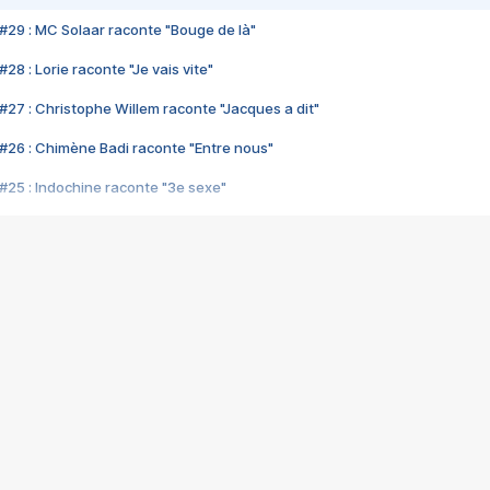
#29 : MC Solaar raconte "Bouge de là"
28 : Lorie raconte "Je vais vite"
#27 : Christophe Willem raconte "Jacques a dit"
#26 : Chimène Badi raconte "Entre nous"
#25 : Indochine raconte "3e sexe"
#24 : Zaho raconte "C'est chelou"
#23 : Patrick Bruel raconte "Au café des délices"
#22 : Kyo raconte "Le chemin"
#21 : Nolwenn Leroy raconte "Cassé"
#20 : Patrick Hernandez raconte "Born to be alive"
#19 : Lorie raconte "Près de moi"
#18 : Michael Jones raconte "A nos actes manqués" (avec Jean-Jacque