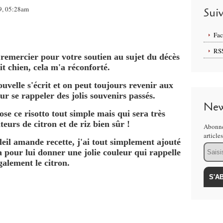
9, 05:28am
Sui
Fa
RS
 remercier pour votre soutien au sujet du décès
it chien, cela m'a réconforté.
uvelle s'écrit et on peut toujours revenir aux
r se rappeler des jolis souvenirs passés.
New
se ce risotto tout simple mais qui sera très
eurs de citron et de riz bien sûr !
Abonne
article
eil amande recette, j'ai tout simplement ajouté
Email
 pour lui donner une jolie couleur qui rappelle
galement le citron.