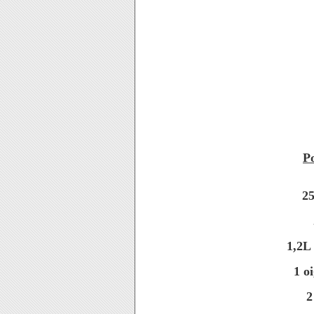
P
25
1,2L 
1 o
2