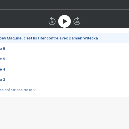
bey Maguire, c'est lui ! Rencontre avec Damien Witecka
e 6
e 5
e 4
e 3
s créatrices de la VF !
e 2
e 1
e Mektoub My Love arrive enfin ! Rencontre avec Shaïn Boumedine et Sal