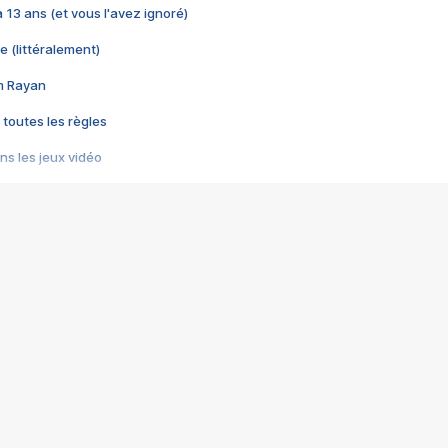
 a 13 ans (et vous l'avez ignoré)
e (littéralement)
im Rayan
 toutes les règles
s les jeux vidéo
us choquant de Rockstar ? - Le scandale BULLY
e plus moche de Steam
du RÊVE tourne au CAUCHEMAR
pendant 8 heures
it… à tort
umiliés par un jeu vidéo
ire - Final Fantasy 8
ti un empire - Age of Empires