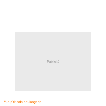
Publicité
#Le p'tit coin boulangerie