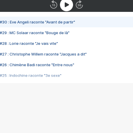
#30 : Eve Angeli raconte "Avant de partir"
#29 : MC Solaar raconte "Bouge de là"
28 : Lorie raconte "Je vais vite"
#27 : Christophe Willem raconte "Jacques a dit"
#26 : Chimène Badi raconte "Entre nous"
#25 : Indochine raconte "3e sexe"
#24 : Zaho raconte "C'est chelou"
#23 : Patrick Bruel raconte "Au café des délices"
#22 : Kyo raconte "Le chemin"
#21 : Nolwenn Leroy raconte "Cassé"
#20 : Patrick Hernandez raconte "Born to be alive"