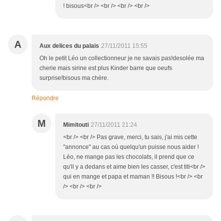
! bisous<br /> <br /> <br /> <br />
A
Aux delices du palais
27/11/2011 15:55
Oh le petit Léo un collectionneur je ne savais pas!desolée ma
cherie mais sirine est plus Kinder barre que oeufs
surprise!bisous ma chére.
Répondre
M
Mimitouti
27/11/2011 21:24
<br /> <br /> Pas grave, merci, tu sais, j'ai mis cette
"annonce" au cas où quelqu'un puisse nous aider !
Léo, ne mange pas les chocolats, il prend que ce
qu'il y a dedans et aime bien les casser, c'est titi<br />
qui en mange et papa et maman !! Bisous !<br /> <br
/> <br /> <br />