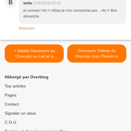
B
belbe
27/11/2011 07:01
je connais !<br /> Hélas je n'en consomme pas ...<br /> Bon
dimanche
Répondre
< Sablés Nounours au
Concours Thème du
Chocolat au Lait et à
chocolat chez Plaisirs et
l'Orange
Joies des Papilles >
Hébergé par Overblog
Top articles
Pages
Contact
Signaler un abus
C.G.U.