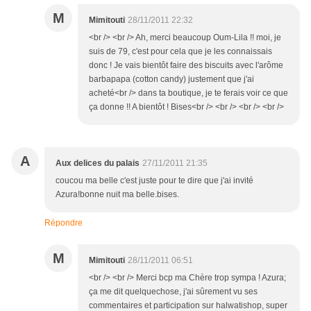
M
Mimitouti
28/11/2011 22:32
<br /> <br /> Ah, merci beaucoup Oum-Lila !! moi, je
suis de 79, c'est pour cela que je les connaissais
donc ! Je vais bientôt faire des biscuits avec l'arôme
barbapapa (cotton candy) justement que j'ai
acheté<br /> dans ta boutique, je te ferais voir ce que
ça donne !! A bientôt ! Bises<br /> <br /> <br /> <br />
A
Aux delices du palais
27/11/2011 21:35
coucou ma belle c'est juste pour te dire que j'ai invité
Azura!bonne nuit ma belle.bises.
Répondre
M
Mimitouti
28/11/2011 06:51
<br /> <br /> Merci bcp ma Chère trop sympa ! Azura;
ça me dit quelquechose, j'ai sûrement vu ses
commentaires et participation sur halwatishop, super