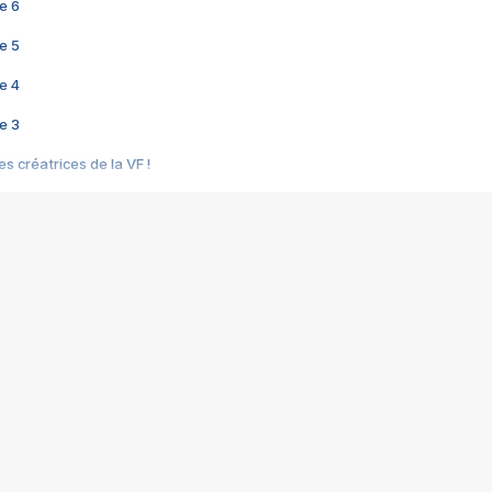
e 6
e 5
e 4
e 3
s créatrices de la VF !
e 2
e 1
e Mektoub My Love arrive enfin ! Rencontre avec Shaïn Boumedine et Sal
i : après Toni en famille
elle réalise le bouleversant Dites lui que je l'aime
ais ! Rencontre autour de Vie privée de Rebecca Zlotowski
 de Marguerite, Grave... Rencontre avec Ella Rumpf
 Les Rêveurs, un film intime sur la santé mentale