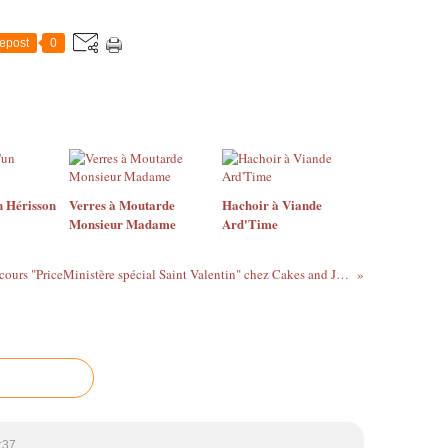
epost
0
n Hérisson
Verres à Moutarde
Hachoir à Viande
Monsieur Madame
Ard'Time
Ma Participation au Concours "PriceMinistère spécial Saint Valentin" chez Cakes and Juice
:37