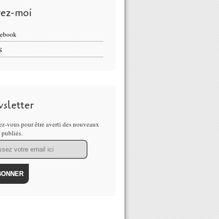
vez-moi
cebook
S
sletter
z-vous pour être averti des nouveaux
s publiés.