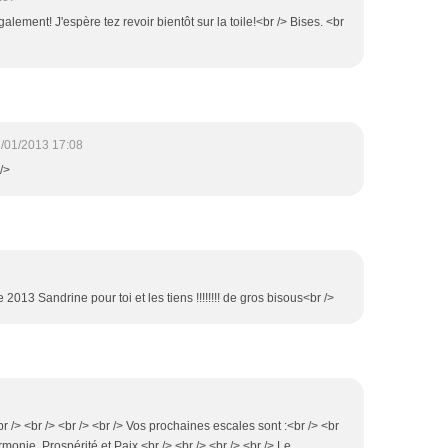
lement! J'espère tez revoir bientôt sur la toile!<br /> Bises. <br
/01/2013 17:08
/>
013 Sandrine pour toi et les tiens !!!!!!!! de gros bisous<br />
/> <br /> <br /> <br /> Vos prochaines escales sont :<br /> <br
monie, Prospérité et Paix.<br /> <br /> <br /> <br /> Le