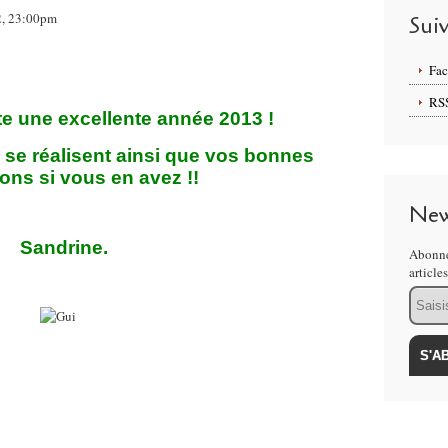
2, 23:00pm
Sui
Fa
RS
e une excellente année 2013 !
se réalisent ainsi que vos bonnes
ions si vous en avez !!
New
Sandrine.
Abonne
article
Email