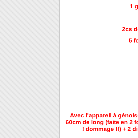
1 
2cs d
5 f
Avec l'appareil à génois
60cm de long (faite en 2 f
! dommage !!) + 2 di