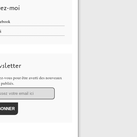
vez-moi
cebook
S
sletter
z-vous pour être averti des nouveaux
s publiés.