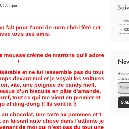
3, 13:11pm
Sui
Fa
u fait pour l'anni de mon chéri fêté cet
RS
avec tous ses amis.
ne mousse crème de marrons qu'il adore
New
!
sérable et ne lui ressemble pas du tout
Abonne
temps devant moi et je voyait les voitures
article
 don, vite, une poignée de candy melt,
Email
essus d'un biscuits en pâte d'amande,
 bref, tout ce qui me vient en premier et
o et ding-dong !! Ils sont là !!
irs au chocolat, une tarte ax pommes et 1
 en faisant aute chose dans l'atttente je
venant de moi qui n'est pas du tout une