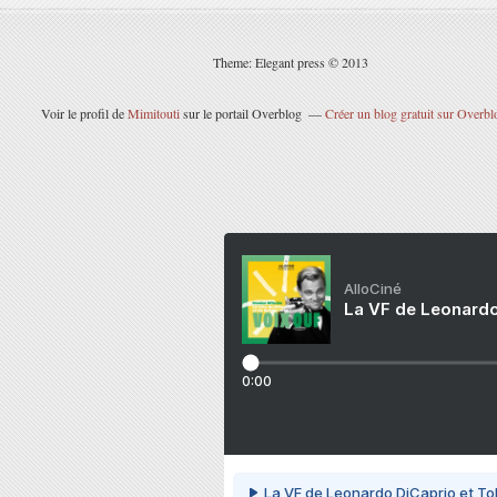
Theme: Elegant press © 2013
Voir le profil de
Mimitouti
sur le portail Overblog
Créer un blog gratuit sur Overbl
AlloCiné
La VF de Leonardo
0:00
La VF de Leonardo DiCaprio et To