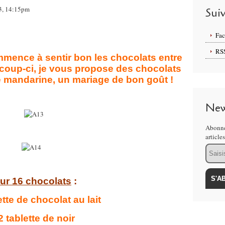
3, 14:15pm
Sui
Fa
RS
mence à sentir bon les chocolats entre
e coup-ci, je vous propose des chocolats
de mandarine, un mariage de bon goût !
New
Abonne
article
Email
ur 16 chocolats
:
ette de chocolat au lait
2 tablette de noir