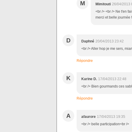
M
Mimitouti
26/04/2013 
<br /> <br /> Ne t'en fa
merci et belle journée !
D
Daphné
20/04/2013 23:42
<br /> Aller hop je me sers, mia
Répondre
K
Karine D.
17/04/2013 22:48
<br /> Bien gourmands ces sablés
Répondre
A
afaurore
17/04/2013 19:35
<br /> belle participation<br />