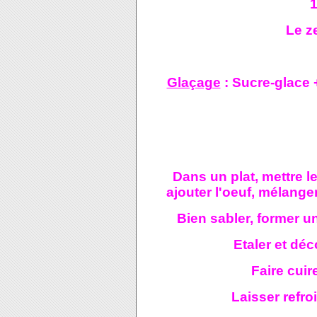
1
Le z
Glaçage
: Sucre-glace 
Dans un plat, mettre le
ajouter l'oeuf, mélanger
Bien sabler, former u
Etaler et dé
Faire cuir
Laisser refroi