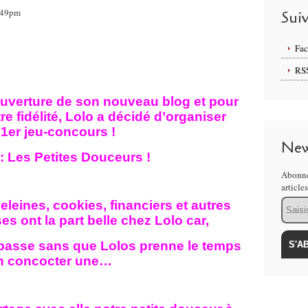
3:49pm
Sui
Fa
RS
ouverture de son nouveau blog et pour
e fidélité, Lolo a décidé d’organiser
1er jeu-concours !
New
: Les Petites Douceurs !
Abonne
article
Email
eleines, cookies, financiers et autres
s ont la part belle chez Lolo car,
passe sans que Lolos prenne le temps
n concocter une…