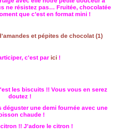
rtage avec elle notre petite douceur à
us ne résistez pas… Fruitée, chocolatée
ment que c’est en format mini !
rticiper, c'est par
ici
!
'est les biscuits !! Vous vous en serez
doutez !
s déguster une demi fournée avec une
oisson chaude !
citron !! J'adore le citron !