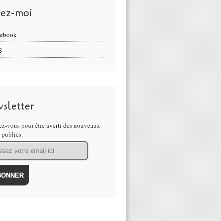
vez-moi
cebook
S
sletter
z-vous pour être averti des nouveaux
s publiés.