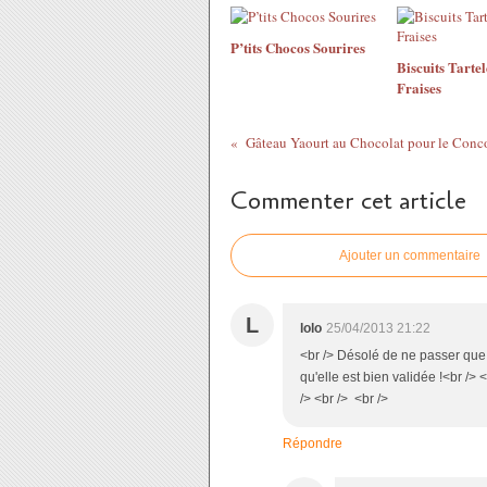
P’tits Chocos Sourires
Biscuits Tartel
Fraises
Gâteau Yaourt au Chocolat pour le Conc
Commenter cet article
Ajouter un commentaire
L
lolo
25/04/2013 21:22
<br /> Désolé de ne passer que m
qu'elle est bien validée !<br /> 
/> <br /> <br />
Répondre