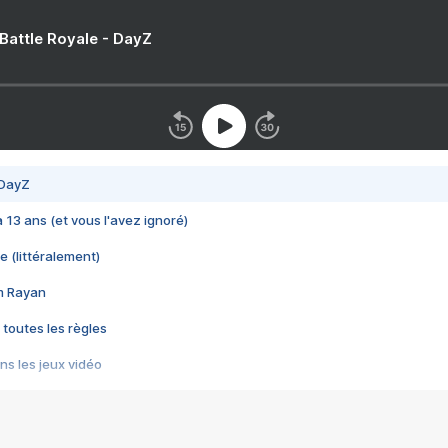
 Battle Royale - DayZ
 DayZ
 a 13 ans (et vous l'avez ignoré)
e (littéralement)
im Rayan
 toutes les règles
s les jeux vidéo
us choquant de Rockstar ? - Le scandale BULLY
e plus moche de Steam