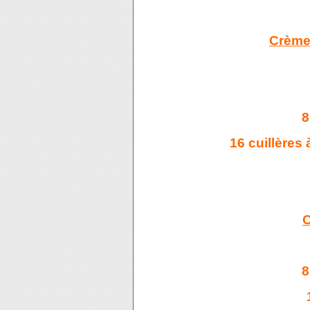
Crème 
8
16 cuillères
O
8