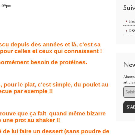
13:09pm
Sui
Fa
RS
scu depuis des années et là, c'est sa
pour celles et ceux qui connaissent !
énormément besoin de protéines.
New
Abonne
article
 pour le plat, c'est simple, du poulet au
Email
ecue par exemple !!
 trouve que ça fait quand même bizarre
e une prot au shaker !!
é de lui faire un dessert (sans poudre de