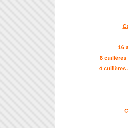
Co
16 
8 cuillère
4 cuillères
C