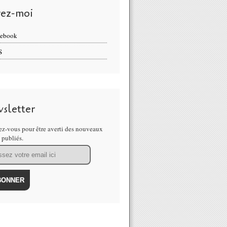
vez-moi
cebook
S
sletter
z-vous pour être averti des nouveaux
s publiés.