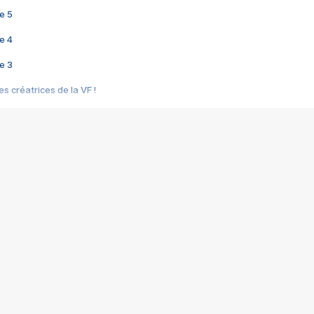
e 5
e 4
e 3
s créatrices de la VF !
e 2
e 1
e Mektoub My Love arrive enfin ! Rencontre avec Shaïn Boumedine et Sal
i : après Toni en famille
elle réalise le bouleversant Dites lui que je l'aime
ais ! Rencontre autour de Vie privée de Rebecca Zlotowski
 de Marguerite, Grave... Rencontre avec Ella Rumpf
 Les Rêveurs, un film intime sur la santé mentale