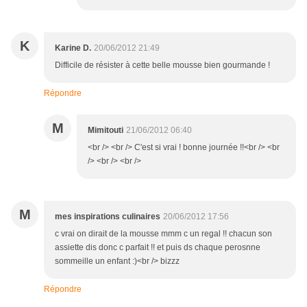
K
Karine D.
20/06/2012 21:49
Difficile de résister à cette belle mousse bien gourmande !
Répondre
M
Mimitouti
21/06/2012 06:40
<br /> <br /> C'est si vrai ! bonne journée !!<br /> <br
/> <br /> <br />
M
mes inspirations culinaires
20/06/2012 17:56
c vrai on dirait de la mousse mmm c un regal !! chacun son
assiette dis donc c parfait !! et puis ds chaque perosnne
sommeille un enfant :)<br /> bizzz
Répondre