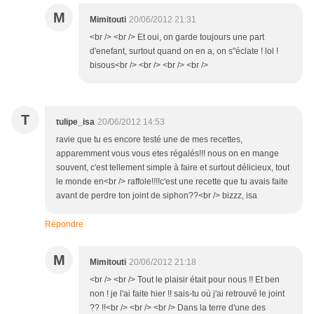
M
Mimitouti
20/06/2012 21:31
<br /> <br /> Et oui, on garde toujours une part
d'enefant, surtout quand on en a, on s"éclate ! lol !
bisous<br /> <br /> <br /> <br />
T
tulipe_isa
20/06/2012 14:53
ravie que tu es encore testé une de mes recettes,
apparemment vous vous etes régalés!!! nous on en mange
souvent, c'est tellement simple à faire et surtout délicieux, tout
le monde en<br /> raffole!!!!c'est une recette que tu avais faite
avant de perdre ton joint de siphon??<br /> bizzz, isa
Répondre
M
Mimitouti
20/06/2012 21:18
<br /> <br /> Tout le plaisir était pour nous !! Et ben
non ! je l'ai faite hier !! sais-tu où j'ai retrouvé le joint
?? !!<br /> <br /> <br /> Dans la terre d'une des