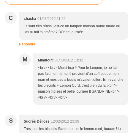
C
chacha
01/03/2012 11:26
ils sont très réussi, est-ce un tampon maison home made ou
l'as-tu fait toit même? BOnne journée
Répondre
M
Mimitouti
01/03/2012 13:32
<br /> <br /> Merci bcp !! Pour le tampon, je ne l'ai
pas fait moi-même, il provient d'un coffret que mon
mari et mes petits bouts m'avaient offert. En revanche
les biscuits + Lemon Curd, c'est bien du fait<br />
maison !! bises et belle journée !! SANDRINE<br />
<br /> <br /> <br />
S
Sucrés Délices
12/02/2012 23:39
Très jolis tes biscuits Sandrine... et le lemon curd, huuum ! tu