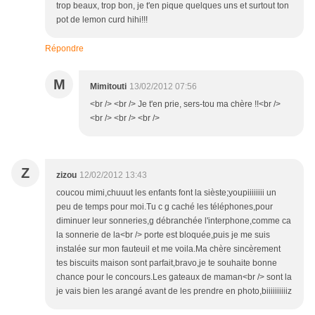
trop beaux, trop bon, je t'en pique quelques uns et surtout ton
pot de lemon curd hihi!!!
Répondre
M
Mimitouti
13/02/2012 07:56
<br /> <br /> Je t'en prie, sers-tou ma chère !!<br />
<br /> <br /> <br />
Z
zizou
12/02/2012 13:43
coucou mimi,chuuut les enfants font la sièste;youpiiiiiiii un
peu de temps pour moi.Tu c g caché les téléphones,pour
diminuer leur sonneries,g débranchée l'interphone,comme ca
la sonnerie de la<br /> porte est bloquée,puis je me suis
instalée sur mon fauteuil et me voila.Ma chère sincèrement
tes biscuits maison sont parfait,bravo,je te souhaite bonne
chance pour le concours.Les gateaux de maman<br /> sont la
je vais bien les arangé avant de les prendre en photo,biiiiiiiiiiz