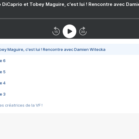
 DiCaprio et Tobey Maguire, c'est lui ! Rencontre avec Dam
bey Maguire, c'est lui ! Rencontre avec Damien Witecka
e 6
e 5
e 4
e 3
s créatrices de la VF !
e 2
e 1
e Mektoub My Love arrive enfin ! Rencontre avec Shaïn Boumedine et Sal