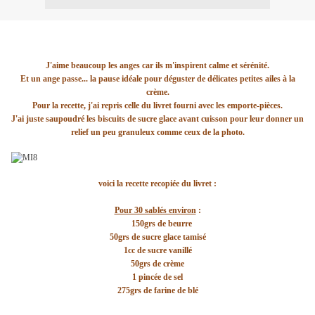
J'aime beaucoup les anges car ils m'inspirent calme et sérénité.
Et un ange passe... la pause idéale pour déguster de délicates petites ailes à la
crème.
Pour la recette, j'ai repris celle du livret fourni avec les emporte-pièces.
J'ai juste saupoudré les biscuits de sucre glace avant cuisson pour leur donner un
relief un peu granuleux comme ceux de la photo.
voici la recette recopiée du livret :
Pour 30 sablés environ
:
150grs de beurre
50grs de sucre glace tamisé
1cc de sucre vanillé
50grs de crème
1 pincée de sel
275grs de farine de blé