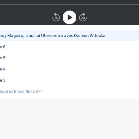
bey Maguire, c'est lui ! Rencontre avec Damien Witecka
e 6
e 5
e 4
e 3
s créatrices de la VF !
e 2
e 1
e Mektoub My Love arrive enfin ! Rencontre avec Shaïn Boumedine et Sal
i : après Toni en famille