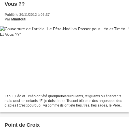
Vous ??
Publié le 30/11/2012 à 06:37
Par
Mimitouti
Et oui, Léo et Timéo ont été quelquefois turbulents, fatiguants ou énervants
mais c'est les enfants ! Et je dois dire qu'ils sont été plus des anges que des
diables ! C'est pourquoi, vu comme ils ont été très, très, très sages, le Père-
Noël a répondu...
Point de Croix